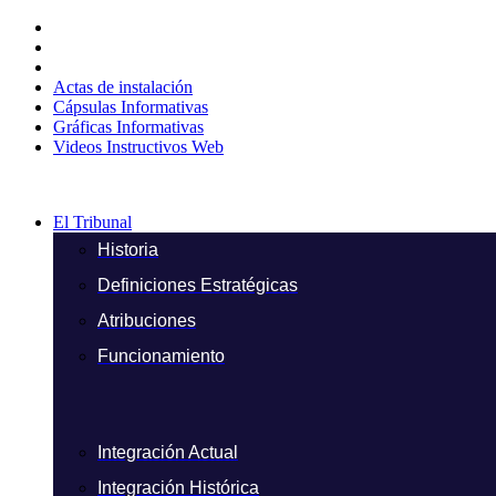
Ir
al
contenido
Actas de instalación
Cápsulas Informativas
Gráficas Informativas
Videos Instructivos Web
El Tribunal
Historia
Definiciones Estratégicas
Atribuciones
Funcionamiento
Integración Actual
Integración Histórica