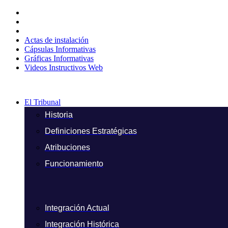
Ir
al
contenido
Actas de instalación
Cápsulas Informativas
Gráficas Informativas
Videos Instructivos Web
El Tribunal
Historia
Definiciones Estratégicas
Atribuciones
Funcionamiento
Integración Actual
Integración Histórica