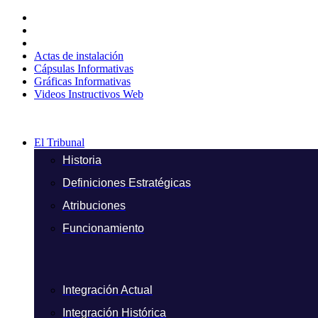
Ir
al
contenido
Actas de instalación
Cápsulas Informativas
Gráficas Informativas
Videos Instructivos Web
El Tribunal
Historia
Definiciones Estratégicas
Atribuciones
Funcionamiento
Integración Actual
Integración Histórica