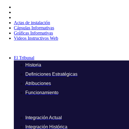
Ir
al
contenido
Actas de instalación
Cápsulas Informativas
Gráficas Informativas
Videos Instructivos Web
El Tribunal
Historia
Definiciones Estratégicas
Atribuciones
Funcionamiento
Integración Actual
Integración Histórica