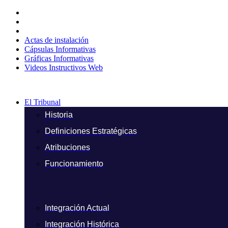
Ir
al
contenido
Actas de instalación
Cápsulas Informativas
Gráficas Informativas
Videos Instructivos Web
El Tribunal
Historia
Definiciones Estratégicas
Atribuciones
Funcionamiento
Integración Actual
Integración Histórica