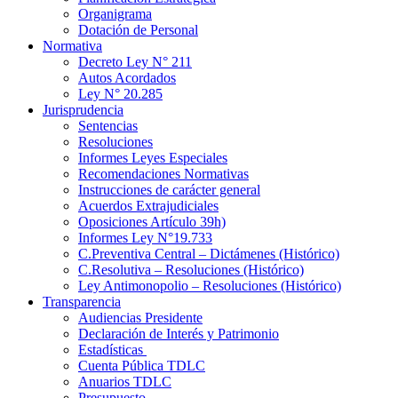
Organigrama
Dotación de Personal
Normativa
Decreto Ley N° 211
Autos Acordados
Ley N° 20.285
Jurisprudencia
Sentencias
Resoluciones
Informes Leyes Especiales
Recomendaciones Normativas
Instrucciones de carácter general
Acuerdos Extrajudiciales
Oposiciones Artículo 39h)
Informes Ley N°19.733
C.Preventiva Central – Dictámenes (Histórico)
C.Resolutiva – Resoluciones (Histórico)
Ley Antimonopolio – Resoluciones (Histórico)
Transparencia
Audiencias Presidente
Declaración de Interés y Patrimonio
Estadísticas
Cuenta Pública TDLC
Anuarios TDLC
Presupuesto