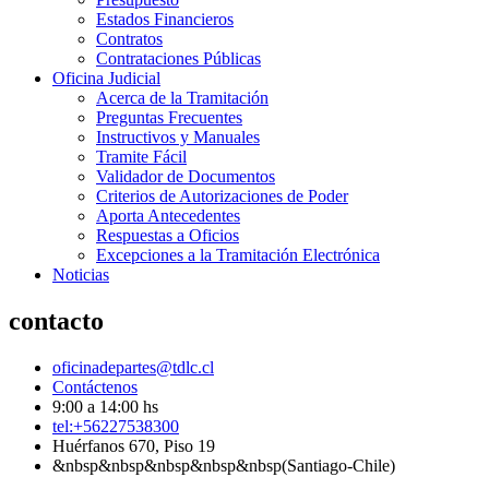
Estados Financieros
Contratos
Contrataciones Públicas
Oficina Judicial
Acerca de la Tramitación
Preguntas Frecuentes
Instructivos y Manuales
Tramite Fácil
Validador de Documentos
Criterios de Autorizaciones de Poder
Aporta Antecedentes
Respuestas a Oficios
Excepciones a la Tramitación Electrónica
Noticias
contacto
oficinadepartes@tdlc.cl
Contáctenos
9:00 a 14:00 hs
tel:+56227538300
Huérfanos 670, Piso 19
&nbsp&nbsp&nbsp&nbsp&nbsp(Santiago-Chile)