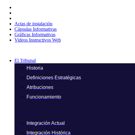
Ir
al
contenido
Actas de instalación
Cápsulas Informativas
Gráficas Informativas
Videos Instructivos Web
El Tribunal
Historia
Definiciones Estratégicas
Atribuciones
Funcionamiento
Integración Actual
Integración Histórica