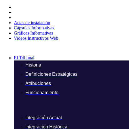
Ir
al
contenido
Actas de instalación
Cápsulas Informativas
Gráficas Informativas
Videos Instructivos Web
El Tribunal
Historia
Definiciones Estratégicas
Atribuciones
Funcionamiento
Integración Actual
Integración Histórica