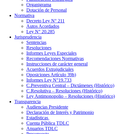
Organigrama
Dotación de Personal
Normativa
Decreto Ley N° 211
Autos Acordados
Ley N° 20.285
Jurisprudencia
Sentencias
Resoluciones
Informes Leyes Especiales
Recomendaciones Normativas
Instrucciones de carácter general
Acuerdos Extrajudiciales
Oposiciones Artículo 39h)
Informes Ley N°19.733
C.Preventiva Central – Dictámenes (Histórico)
C.Resolutiva – Resoluciones (Histórico)
Ley Antimonopolio – Resoluciones (Histórico)
Transparencia
Audiencias Presidente
Declaración de Interés y Patrimonio
Estadísticas
Cuenta Pública TDLC
Anuarios TDLC
Presupuesto