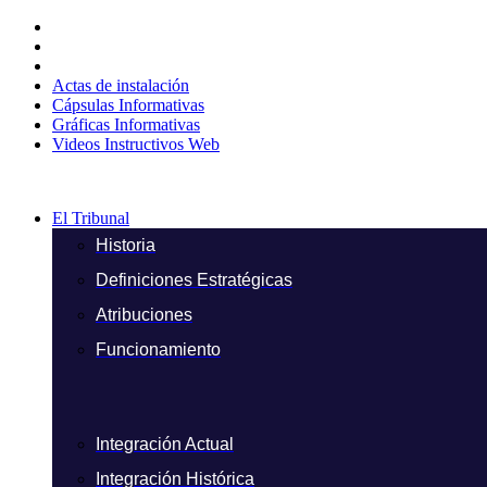
Ir
al
contenido
Actas de instalación
Cápsulas Informativas
Gráficas Informativas
Videos Instructivos Web
El Tribunal
Historia
Definiciones Estratégicas
Atribuciones
Funcionamiento
Integración Actual
Integración Histórica