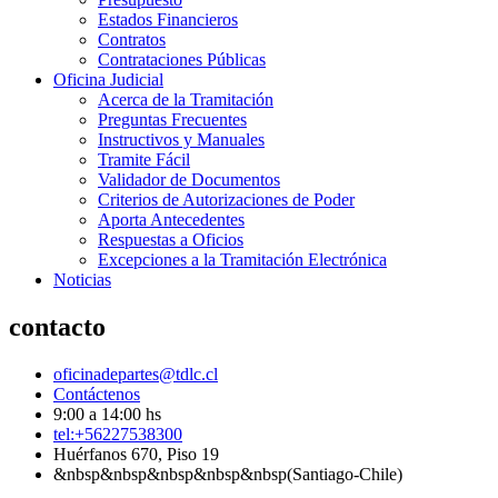
Estados Financieros
Contratos
Contrataciones Públicas
Oficina Judicial
Acerca de la Tramitación
Preguntas Frecuentes
Instructivos y Manuales
Tramite Fácil
Validador de Documentos
Criterios de Autorizaciones de Poder
Aporta Antecedentes
Respuestas a Oficios
Excepciones a la Tramitación Electrónica
Noticias
contacto
oficinadepartes@tdlc.cl
Contáctenos
9:00 a 14:00 hs
tel:+56227538300
Huérfanos 670, Piso 19
&nbsp&nbsp&nbsp&nbsp&nbsp(Santiago-Chile)