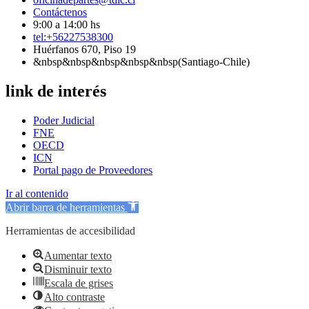
Contáctenos
9:00 a 14:00 hs
tel:+56227538300
Huérfanos 670, Piso 19
&nbsp&nbsp&nbsp&nbsp&nbsp(Santiago-Chile)
link de interés
Poder Judicial
FNE
OECD
ICN
Portal pago de Proveedores
Ir al contenido
Abrir barra de herramientas
Herramientas de accesibilidad
Aumentar texto
Disminuir texto
Escala de grises
Alto contraste