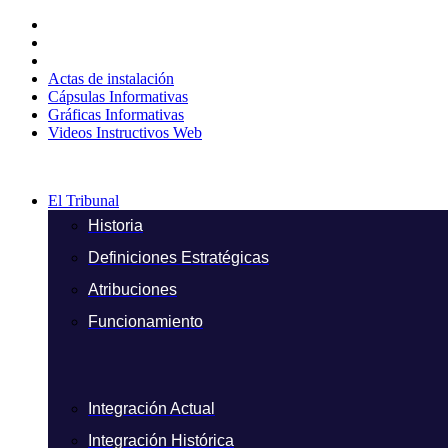
Ir
al
contenido
Actas de instalación
Cápsulas Informativas
Gráficas Informativas
Videos Instructivos Web
El Tribunal
Historia
Definiciones Estratégicas
Atribuciones
Funcionamiento
Integración Actual
Integración Histórica