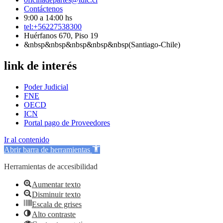
Contáctenos
9:00 a 14:00 hs
tel:+56227538300
Huérfanos 670, Piso 19
&nbsp&nbsp&nbsp&nbsp&nbsp(Santiago-Chile)
link de interés
Poder Judicial
FNE
OECD
ICN
Portal pago de Proveedores
Ir al contenido
Abrir barra de herramientas
Herramientas de accesibilidad
Aumentar texto
Disminuir texto
Escala de grises
Alto contraste