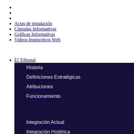
Ir
al
contenido
Actas de instalación
Cápsulas Informativas
Gráficas Informativas
Videos Instructivos Web
El Tribunal
Historia
Definiciones Estratégicas
Atribuciones
Funcionamiento
Integración Actual
Integración Histórica