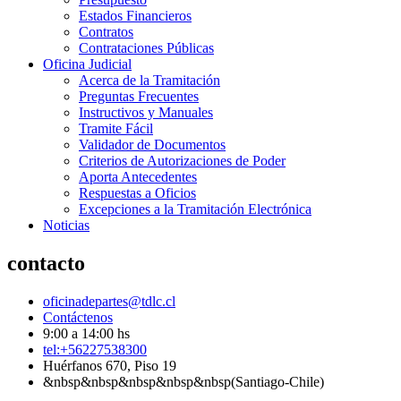
Estados Financieros
Contratos
Contrataciones Públicas
Oficina Judicial
Acerca de la Tramitación
Preguntas Frecuentes
Instructivos y Manuales
Tramite Fácil
Validador de Documentos
Criterios de Autorizaciones de Poder
Aporta Antecedentes
Respuestas a Oficios
Excepciones a la Tramitación Electrónica
Noticias
contacto
oficinadepartes@tdlc.cl
Contáctenos
9:00 a 14:00 hs
tel:+56227538300
Huérfanos 670, Piso 19
&nbsp&nbsp&nbsp&nbsp&nbsp(Santiago-Chile)