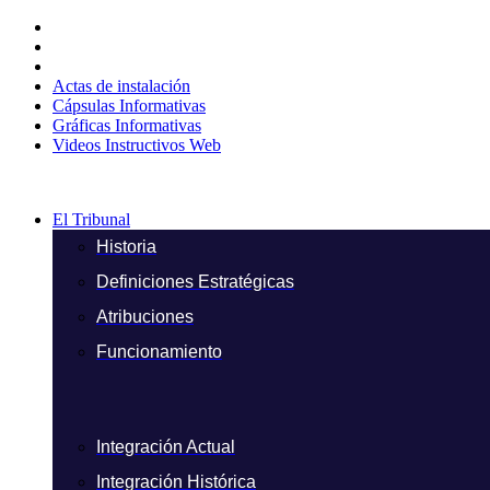
Ir
al
contenido
Actas de instalación
Cápsulas Informativas
Gráficas Informativas
Videos Instructivos Web
El Tribunal
Historia
Definiciones Estratégicas
Atribuciones
Funcionamiento
Integración Actual
Integración Histórica