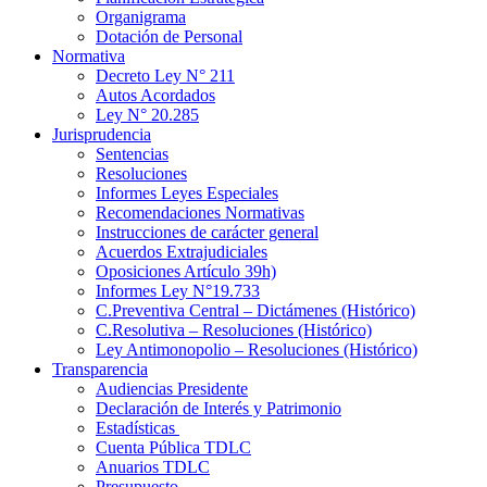
Organigrama
Dotación de Personal
Normativa
Decreto Ley N° 211
Autos Acordados
Ley N° 20.285
Jurisprudencia
Sentencias
Resoluciones
Informes Leyes Especiales
Recomendaciones Normativas
Instrucciones de carácter general
Acuerdos Extrajudiciales
Oposiciones Artículo 39h)
Informes Ley N°19.733
C.Preventiva Central – Dictámenes (Histórico)
C.Resolutiva – Resoluciones (Histórico)
Ley Antimonopolio – Resoluciones (Histórico)
Transparencia
Audiencias Presidente
Declaración de Interés y Patrimonio
Estadísticas
Cuenta Pública TDLC
Anuarios TDLC
Presupuesto