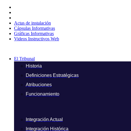
Ir
al
contenido
Actas de instalación
Cápsulas Informativas
Gráficas Informativas
Videos Instructivos Web
El Tribunal
Historia
Definiciones Estratégicas
Atribuciones
Funcionamiento
Integración Actual
Integración Histórica