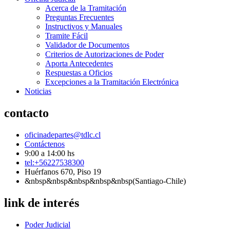
Acerca de la Tramitación
Preguntas Frecuentes
Instructivos y Manuales
Tramite Fácil
Validador de Documentos
Criterios de Autorizaciones de Poder
Aporta Antecedentes
Respuestas a Oficios
Excepciones a la Tramitación Electrónica
Noticias
contacto
oficinadepartes@tdlc.cl
Contáctenos
9:00 a 14:00 hs
tel:+56227538300
Huérfanos 670, Piso 19
&nbsp&nbsp&nbsp&nbsp&nbsp(Santiago-Chile)
link de interés
Poder Judicial