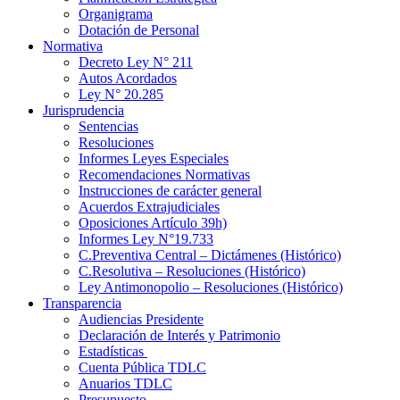
Organigrama
Dotación de Personal
Normativa
Decreto Ley N° 211
Autos Acordados
Ley N° 20.285
Jurisprudencia
Sentencias
Resoluciones
Informes Leyes Especiales
Recomendaciones Normativas
Instrucciones de carácter general
Acuerdos Extrajudiciales
Oposiciones Artículo 39h)
Informes Ley N°19.733
C.Preventiva Central – Dictámenes (Histórico)
C.Resolutiva – Resoluciones (Histórico)
Ley Antimonopolio – Resoluciones (Histórico)
Transparencia
Audiencias Presidente
Declaración de Interés y Patrimonio
Estadísticas
Cuenta Pública TDLC
Anuarios TDLC
Presupuesto