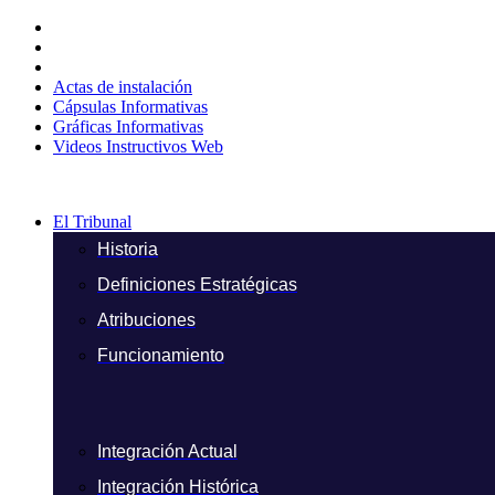
Ir
al
contenido
Actas de instalación
Cápsulas Informativas
Gráficas Informativas
Videos Instructivos Web
El Tribunal
Historia
Definiciones Estratégicas
Atribuciones
Funcionamiento
Integración Actual
Integración Histórica