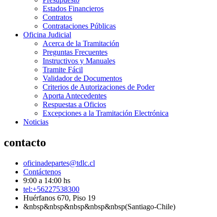
Estados Financieros
Contratos
Contrataciones Públicas
Oficina Judicial
Acerca de la Tramitación
Preguntas Frecuentes
Instructivos y Manuales
Tramite Fácil
Validador de Documentos
Criterios de Autorizaciones de Poder
Aporta Antecedentes
Respuestas a Oficios
Excepciones a la Tramitación Electrónica
Noticias
contacto
oficinadepartes@tdlc.cl
Contáctenos
9:00 a 14:00 hs
tel:+56227538300
Huérfanos 670, Piso 19
&nbsp&nbsp&nbsp&nbsp&nbsp(Santiago-Chile)