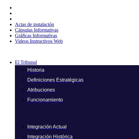
Ir
al
contenido
Actas de instalación
Cápsulas Informativas
Gráficas Informativas
Videos Instructivos Web
El Tribunal
Historia
Definiciones Estratégicas
Atribuciones
Funcionamiento
Integración Actual
Integración Histórica