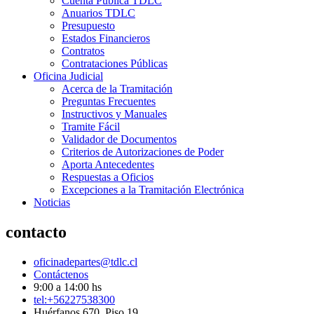
Cuenta Pública TDLC
Anuarios TDLC
Presupuesto
Estados Financieros
Contratos
Contrataciones Públicas
Oficina Judicial
Acerca de la Tramitación
Preguntas Frecuentes
Instructivos y Manuales
Tramite Fácil
Validador de Documentos
Criterios de Autorizaciones de Poder
Aporta Antecedentes
Respuestas a Oficios
Excepciones a la Tramitación Electrónica
Noticias
contacto
oficinadepartes@tdlc.cl
Contáctenos
9:00 a 14:00 hs
tel:+56227538300
Huérfanos 670, Piso 19