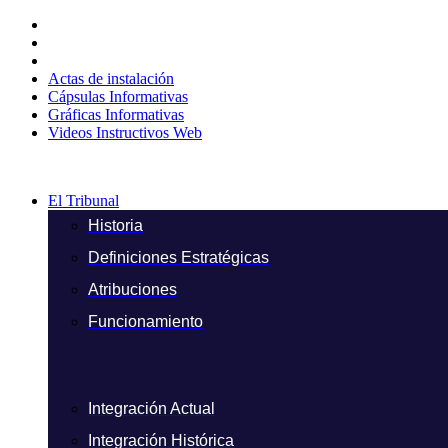
Ir
al
contenido
Actas de instalación
Cápsulas Informativas
Gráficas Informativas
Videos Instructivos Web
El Tribunal
Historia
Definiciones Estratégicas
Atribuciones
Funcionamiento
Integración Actual
Integración Histórica