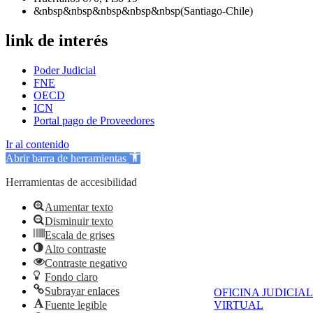
&nbsp&nbsp&nbsp&nbsp&nbsp(Santiago-Chile)
link de interés
Poder Judicial
FNE
OECD
ICN
Portal pago de Proveedores
Ir al contenido
Abrir barra de herramientas
Herramientas de accesibilidad
Aumentar texto
Disminuir texto
Escala de grises
Alto contraste
Contraste negativo
Fondo claro
Subrayar enlaces
OFICINA JUDICIAL
Fuente legible
VIRTUAL