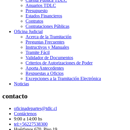
Cuenta Pública TDLC
Anuarios TDLC
Presupuesto
Estados Financieros
Contratos
Contrataciones Públicas
Oficina Judicial
Acerca de la Tramitación
Preguntas Frecuentes
Instructivos y Manuales
Tramite Fácil
Validador de Documentos
Criterios de Autorizaciones de Poder
Aporta Antecedentes
Respuestas a Oficios
Excepciones a la Tramitación Electrónica
Noticias
contacto
oficinadepartes@tdlc.cl
Contáctenos
9:00 a 14:00 hs
tel:+56227538300
Huérfanos 670, Piso 19