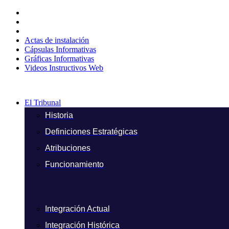
Ir
al
contenido
Actas de instalación
Cápsulas Informativas
Gráficas Informativas
Videos Instructivos Web
El Tribunal
Historia
Definiciones Estratégicas
Atribuciones
Funcionamiento
Integración Actual
Integración Histórica