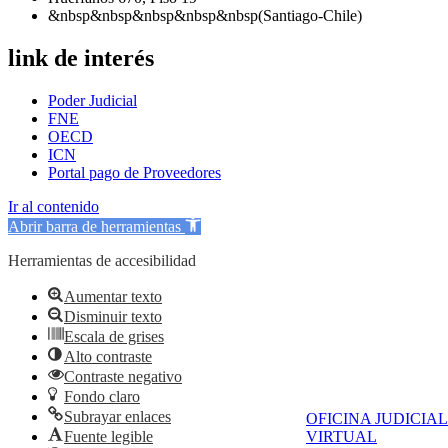
&nbsp&nbsp&nbsp&nbsp&nbsp(Santiago-Chile)
link de interés
Poder Judicial
FNE
OECD
ICN
Portal pago de Proveedores
Ir al contenido
Abrir barra de herramientas
Herramientas de accesibilidad
Aumentar texto
Disminuir texto
Escala de grises
Alto contraste
Contraste negativo
Fondo claro
Subrayar enlaces
OFICINA JUDICIAL
Fuente legible
VIRTUAL