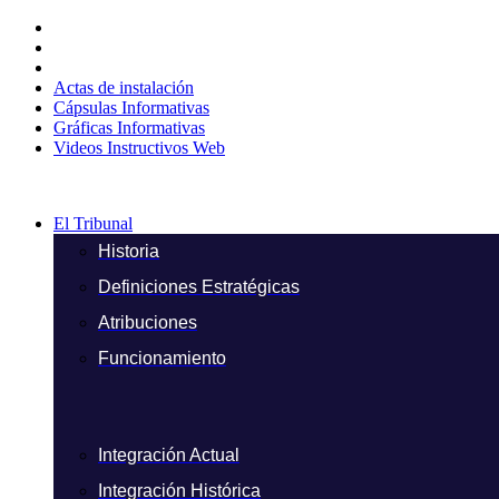
Ir
al
contenido
Actas de instalación
Cápsulas Informativas
Gráficas Informativas
Videos Instructivos Web
El Tribunal
Historia
Definiciones Estratégicas
Atribuciones
Funcionamiento
Integración Actual
Integración Histórica