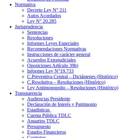
Normativa
Decreto Ley N° 211
Autos Acordados
Ley N° 20.285
Jurisprudencia
Sentencias
Resoluciones
Informes Leyes Especiales
Recomendaciones Normativas
Instrucciones de carácter general
Acuerdos Extrajudiciales
Oposiciones Artículo 39h)
Informes Ley N°19.733
C.Preventiva Central – Dictámenes (Histórico)
C.Resolutiva – Resoluciones (Histórico)
Ley Antimonopolio – Resoluciones (Histórico)
Transparencia
Audiencias Presidente
Declaración de Interés y Patrimonio
Estadísticas
Cuenta Pública TDLC
Anuarios TDLC
Presupuesto
Estados Financieros
Contratos