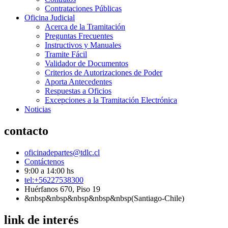
Contrataciones Públicas
Oficina Judicial
Acerca de la Tramitación
Preguntas Frecuentes
Instructivos y Manuales
Tramite Fácil
Validador de Documentos
Criterios de Autorizaciones de Poder
Aporta Antecedentes
Respuestas a Oficios
Excepciones a la Tramitación Electrónica
Noticias
contacto
oficinadepartes@tdlc.cl
Contáctenos
9:00 a 14:00 hs
tel:+56227538300
Huérfanos 670, Piso 19
&nbsp&nbsp&nbsp&nbsp&nbsp(Santiago-Chile)
link de interés