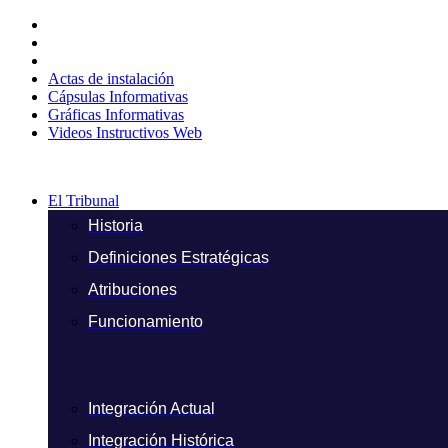
Ir
al
contenido
Actas de instalación
Cápsulas Informativas
Gráficas Informativas
Videos Instructivos Web
El Tribunal
Historia
Definiciones Estratégicas
Atribuciones
Funcionamiento
Integración Actual
Integración Histórica