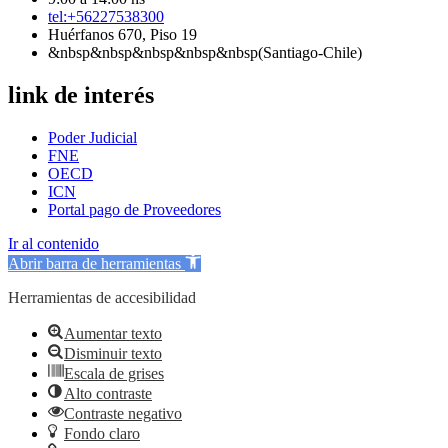
tel:+56227538300
Huérfanos 670, Piso 19
&nbsp&nbsp&nbsp&nbsp&nbsp(Santiago-Chile)
link de interés
Poder Judicial
FNE
OECD
ICN
Portal pago de Proveedores
Ir al contenido
Abrir barra de herramientas
Herramientas de accesibilidad
Aumentar texto
Disminuir texto
Escala de grises
Alto contraste
Contraste negativo
Fondo claro