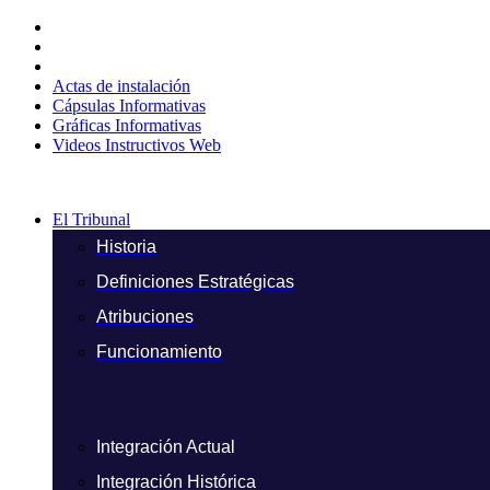
Ir
al
contenido
Actas de instalación
Cápsulas Informativas
Gráficas Informativas
Videos Instructivos Web
El Tribunal
Historia
Definiciones Estratégicas
Atribuciones
Funcionamiento
Integración Actual
Integración Histórica