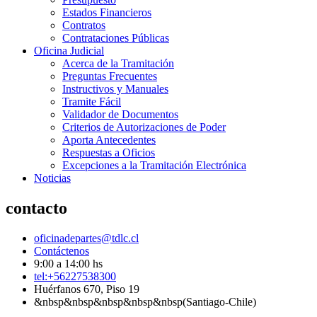
Estados Financieros
Contratos
Contrataciones Públicas
Oficina Judicial
Acerca de la Tramitación
Preguntas Frecuentes
Instructivos y Manuales
Tramite Fácil
Validador de Documentos
Criterios de Autorizaciones de Poder
Aporta Antecedentes
Respuestas a Oficios
Excepciones a la Tramitación Electrónica
Noticias
contacto
oficinadepartes@tdlc.cl
Contáctenos
9:00 a 14:00 hs
tel:+56227538300
Huérfanos 670, Piso 19
&nbsp&nbsp&nbsp&nbsp&nbsp(Santiago-Chile)