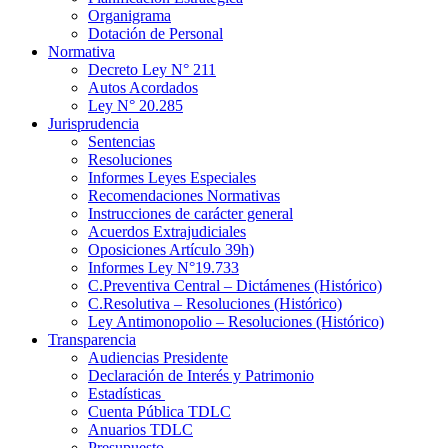
Organigrama
Dotación de Personal
Normativa
Decreto Ley N° 211
Autos Acordados
Ley N° 20.285
Jurisprudencia
Sentencias
Resoluciones
Informes Leyes Especiales
Recomendaciones Normativas
Instrucciones de carácter general
Acuerdos Extrajudiciales
Oposiciones Artículo 39h)
Informes Ley N°19.733
C.Preventiva Central – Dictámenes (Histórico)
C.Resolutiva – Resoluciones (Histórico)
Ley Antimonopolio – Resoluciones (Histórico)
Transparencia
Audiencias Presidente
Declaración de Interés y Patrimonio
Estadísticas
Cuenta Pública TDLC
Anuarios TDLC
Presupuesto