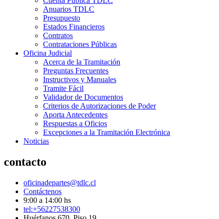
Cuenta Pública TDLC
Anuarios TDLC
Presupuesto
Estados Financieros
Contratos
Contrataciones Públicas
Oficina Judicial
Acerca de la Tramitación
Preguntas Frecuentes
Instructivos y Manuales
Tramite Fácil
Validador de Documentos
Criterios de Autorizaciones de Poder
Aporta Antecedentes
Respuestas a Oficios
Excepciones a la Tramitación Electrónica
Noticias
contacto
oficinadepartes@tdlc.cl
Contáctenos
9:00 a 14:00 hs
tel:+56227538300
Huérfanos 670, Piso 19