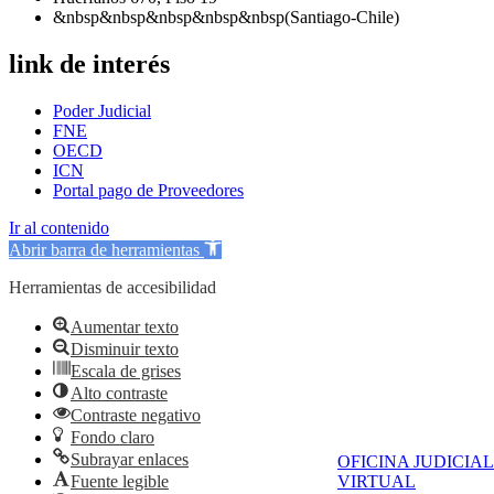
&nbsp&nbsp&nbsp&nbsp&nbsp(Santiago-Chile)
link de interés
Poder Judicial
FNE
OECD
ICN
Portal pago de Proveedores
Ir al contenido
Abrir barra de herramientas
Herramientas de accesibilidad
Aumentar texto
Disminuir texto
Escala de grises
Alto contraste
Contraste negativo
Fondo claro
Subrayar enlaces
OFICINA JUDICIAL
Fuente legible
VIRTUAL