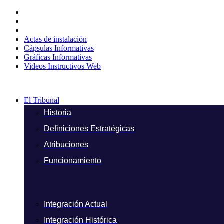
Ir
al
contenido
Actas de instalación
Cápsulas Informativas
Gráficas Informativas
Videos Instructivos Web
El Tribunal
Historia
Definiciones Estratégicas
Atribuciones
Funcionamiento
Integración Actual
Integración Histórica