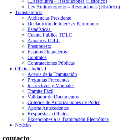
C.Resolutiva – Resoluciones (Histórico)
Ley Antimonopolio – Resoluciones (Histórico)
Transparencia
Audiencias Presidente
Declaración de Interés y Patrimonio
Estadísticas
Cuenta Pública TDLC
Anuarios TDLC
Presupuesto
Estados Financieros
Contratos
Contrataciones Públicas
Oficina Judicial
Acerca de la Tramitación
Preguntas Frecuentes
Instructivos y Manuales
Tramite Fácil
Validador de Documentos
Criterios de Autorizaciones de Poder
Aporta Antecedentes
Respuestas a Oficios
Excepciones a la Tramitación Electrónica
Noticias
contacto