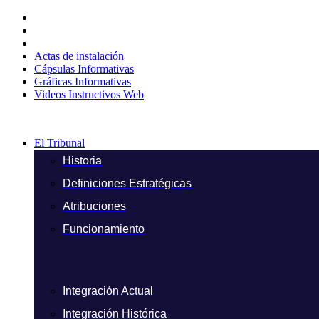
Ir
al
contenido
Actas de instalación
Cápsulas Informativas
Gráficas Informativas
Videos Instructivos Web
El Tribunal
Historia
Definiciones Estratégicas
Atribuciones
Funcionamiento
Integración Actual
Integración Histórica