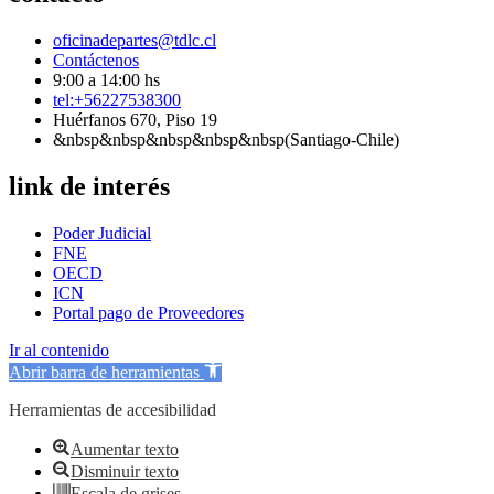
oficinadepartes@tdlc.cl
Contáctenos
9:00 a 14:00 hs
tel:+56227538300
Huérfanos 670, Piso 19
&nbsp&nbsp&nbsp&nbsp&nbsp(Santiago-Chile)
link de interés
Poder Judicial
FNE
OECD
ICN
Portal pago de Proveedores
Ir al contenido
Abrir barra de herramientas
Herramientas de accesibilidad
Aumentar texto
Disminuir texto
Escala de grises