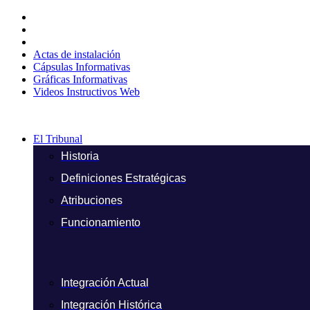
Ir
al
contenido
Actas de instalación
Cápsulas Informativas
Gráficas Informativas
Videos Instructivos Web
El Tribunal
Historia
Definiciones Estratégicas
Atribuciones
Funcionamiento
Integración Actual
Integración Histórica