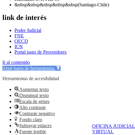
&nbsp&nbsp&nbsp&nbsp&nbsp(Santiago-Chile)
link de interés
Poder Judicial
FNE
OECD
ICN
Portal pago de Proveedores
Ir al contenido
Abrir barra de herramientas
Herramientas de accesibilidad
Aumentar texto
Disminuir texto
Escala de grises
Alto contraste
Contraste negativo
Fondo claro
Subrayar enlaces
OFICINA JUDICIAL
Fuente legible
VIRTUAL