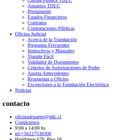
Cuenta Pública TDLC
Anuarios TDLC
Presupuesto
Estados Financieros
Contratos
Contrataciones Públicas
Oficina Judicial
Acerca de la Tramitación
Preguntas Frecuentes
Instructivos y Manuales
Tramite Fácil
Validador de Documentos
Criterios de Autorizaciones de Poder
Aporta Antecedentes
Respuestas a Oficios
Excepciones a la Tramitación Electrónica
Noticias
contacto
oficinadepartes@tdlc.cl
Contáctenos
9:00 a 14:00 hs
tel:+56227538300
Huérfanos 670, Piso 19