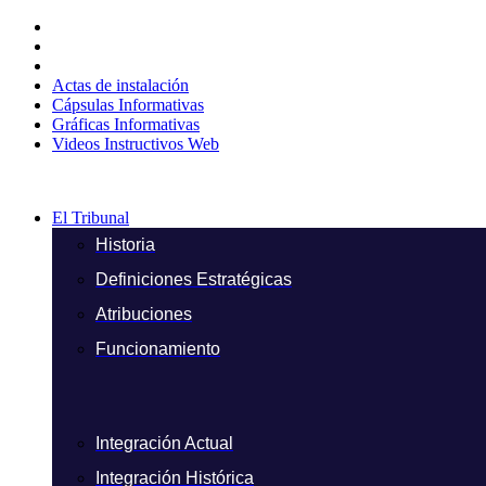
Ir
al
contenido
Actas de instalación
Cápsulas Informativas
Gráficas Informativas
Videos Instructivos Web
El Tribunal
Historia
Definiciones Estratégicas
Atribuciones
Funcionamiento
Integración Actual
Integración Histórica