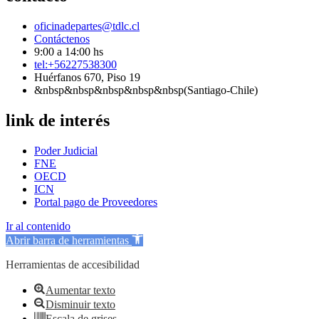
oficinadepartes@tdlc.cl
Contáctenos
9:00 a 14:00 hs
tel:+56227538300
Huérfanos 670, Piso 19
&nbsp&nbsp&nbsp&nbsp&nbsp(Santiago-Chile)
link de interés
Poder Judicial
FNE
OECD
ICN
Portal pago de Proveedores
Ir al contenido
Abrir barra de herramientas
Herramientas de accesibilidad
Aumentar texto
Disminuir texto
Escala de grises