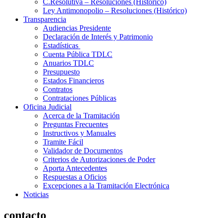
C.Resolutiva – Resoluciones (Histórico)
Ley Antimonopolio – Resoluciones (Histórico)
Transparencia
Audiencias Presidente
Declaración de Interés y Patrimonio
Estadísticas
Cuenta Pública TDLC
Anuarios TDLC
Presupuesto
Estados Financieros
Contratos
Contrataciones Públicas
Oficina Judicial
Acerca de la Tramitación
Preguntas Frecuentes
Instructivos y Manuales
Tramite Fácil
Validador de Documentos
Criterios de Autorizaciones de Poder
Aporta Antecedentes
Respuestas a Oficios
Excepciones a la Tramitación Electrónica
Noticias
contacto