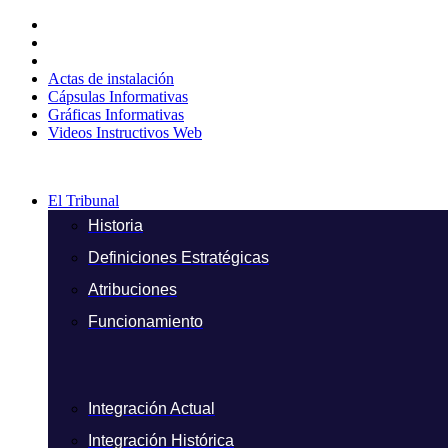
Ir
al
contenido
Actas de instalación
Cápsulas Informativas
Gráficas Informativas
Videos Instructivos Web
El Tribunal
Historia
Definiciones Estratégicas
Atribuciones
Funcionamiento
Integración Actual
Integración Histórica