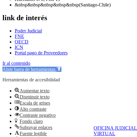
&nbsp&nbsp&nbsp&nbsp&nbsp(Santiago-Chile)
link de interés
Poder Judicial
FNE
OECD
ICN
Portal pago de Proveedores
Ir al contenido
Abrir barra de herramientas
Herramientas de accesibilidad
Aumentar texto
Disminuir texto
Escala de grises
Alto contraste
Contraste negativo
Fondo claro
Subrayar enlaces
OFICINA JUDICIAL
Fuente legible
VIRTUAL