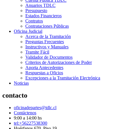
Cuenta Pública TDLC
Anuarios TDLC
Presupuesto
Estados Financieros
Contratos
Contrataciones Públicas
Oficina Judicial
Acerca de la Tramitación
Preguntas Frecuentes
Instructivos y Manuales
Tramite Fácil
Validador de Documentos
Criterios de Autorizaciones de Poder
Aporta Antecedentes
Respuestas a Oficios
Excepciones a la Tramitación Electrónica
Noticias
contacto
oficinadepartes@tdlc.cl
Contáctenos
9:00 a 14:00 hs
tel:+56227538300
Huérfanos 670, Piso 19