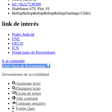
tel:+56227538300
Huérfanos 670, Piso 19
&nbsp&nbsp&nbsp&nbsp&nbsp(Santiago-Chile)
link de interés
Poder Judicial
FNE
OECD
ICN
Portal pago de Proveedores
Ir al contenido
Abrir barra de herramientas
Herramientas de accesibilidad
Aumentar texto
Disminuir texto
Escala de grises
Alto contraste
Contraste negativo
Fondo claro