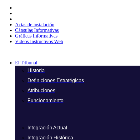
Ir
al
contenido
Actas de instalación
Cápsulas Informativas
Gráficas Informativas
Videos Instructivos Web
El Tribunal
Historia
Definiciones Estratégicas
Atribuciones
Funcionamiento
Integración Actual
Integración Histórica