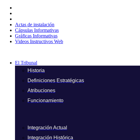
Ir
al
contenido
Actas de instalación
Cápsulas Informativas
Gráficas Informativas
Videos Instructivos Web
El Tribunal
Historia
Definiciones Estratégicas
Atribuciones
Funcionamiento
Integración Actual
Integración Histórica