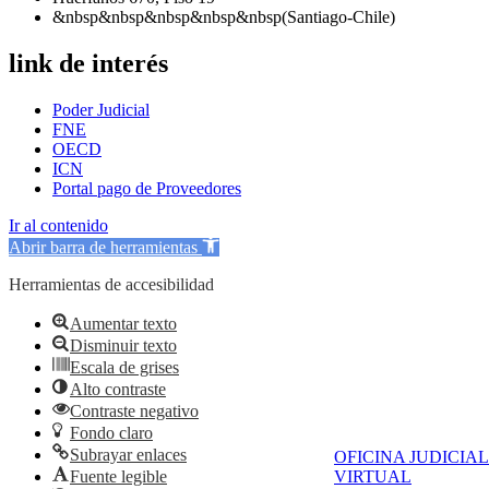
&nbsp&nbsp&nbsp&nbsp&nbsp(Santiago-Chile)
link de interés
Poder Judicial
FNE
OECD
ICN
Portal pago de Proveedores
Ir al contenido
Abrir barra de herramientas
Herramientas de accesibilidad
Aumentar texto
Disminuir texto
Escala de grises
Alto contraste
Contraste negativo
Fondo claro
Subrayar enlaces
OFICINA JUDICIAL
Fuente legible
VIRTUAL