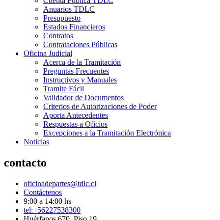
Cuenta Pública TDLC
Anuarios TDLC
Presupuesto
Estados Financieros
Contratos
Contrataciones Públicas
Oficina Judicial
Acerca de la Tramitación
Preguntas Frecuentes
Instructivos y Manuales
Tramite Fácil
Validador de Documentos
Criterios de Autorizaciones de Poder
Aporta Antecedentes
Respuestas a Oficios
Excepciones a la Tramitación Electrónica
Noticias
contacto
oficinadepartes@tdlc.cl
Contáctenos
9:00 a 14:00 hs
tel:+56227538300
Huérfanos 670, Piso 19