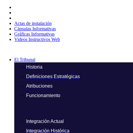
Ir
al
contenido
Actas de instalación
Cápsulas Informativas
Gráficas Informativas
Videos Instructivos Web
El Tribunal
Historia
Definiciones Estratégicas
Atribuciones
Funcionamiento
Integración Actual
Integración Histórica