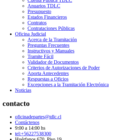
Cuenta Pública TDLC
Anuarios TDLC
Presupuesto
Estados Financieros
Contratos
Contrataciones Públicas
Oficina Judicial
Acerca de la Tramitación
Preguntas Frecuentes
Instructivos y Manuales
Tramite Fácil
Validador de Documentos
Criterios de Autorizaciones de Poder
Aporta Antecedentes
Respuestas a Oficios
Excepciones a la Tramitación Electrónica
Noticias
contacto
oficinadepartes@tdlc.cl
Contáctenos
9:00 a 14:00 hs
tel:+56227538300
Huérfanos 670, Piso 19