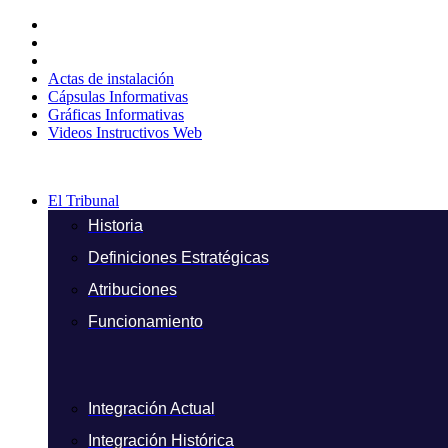
Ir
al
contenido
Actas de instalación
Cápsulas Informativas
Gráficas Informativas
Videos Instructivos Web
El Tribunal
Historia
Definiciones Estratégicas
Atribuciones
Funcionamiento
Integración Actual
Integración Histórica