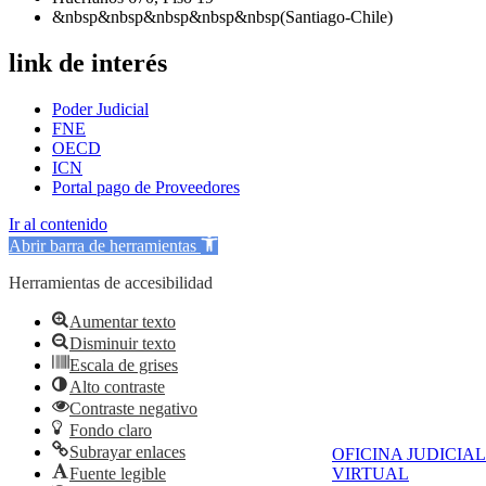
&nbsp&nbsp&nbsp&nbsp&nbsp(Santiago-Chile)
link de interés
Poder Judicial
FNE
OECD
ICN
Portal pago de Proveedores
Ir al contenido
Abrir barra de herramientas
Herramientas de accesibilidad
Aumentar texto
Disminuir texto
Escala de grises
Alto contraste
Contraste negativo
Fondo claro
Subrayar enlaces
OFICINA JUDICIAL
Fuente legible
VIRTUAL