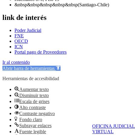
&nbsp&nbsp&nbsp&nbsp&nbsp(Santiago-Chile)
link de interés
Poder Judicial
FNE
OECD
ICN
Portal pago de Proveedores
Ir al contenido
Abrir barra de herramientas
Herramientas de accesibilidad
Aumentar texto
Disminuir texto
Escala de grises
Alto contraste
Contraste negativo
Fondo claro
Subrayar enlaces
OFICINA JUDICIAL
Fuente legible
VIRTUAL