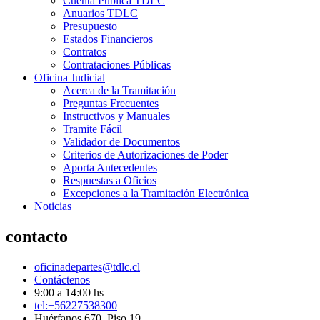
Cuenta Pública TDLC
Anuarios TDLC
Presupuesto
Estados Financieros
Contratos
Contrataciones Públicas
Oficina Judicial
Acerca de la Tramitación
Preguntas Frecuentes
Instructivos y Manuales
Tramite Fácil
Validador de Documentos
Criterios de Autorizaciones de Poder
Aporta Antecedentes
Respuestas a Oficios
Excepciones a la Tramitación Electrónica
Noticias
contacto
oficinadepartes@tdlc.cl
Contáctenos
9:00 a 14:00 hs
tel:+56227538300
Huérfanos 670, Piso 19