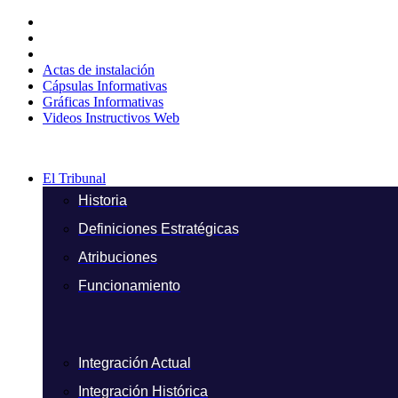
Ir
al
contenido
Actas de instalación
Cápsulas Informativas
Gráficas Informativas
Videos Instructivos Web
El Tribunal
Historia
Definiciones Estratégicas
Atribuciones
Funcionamiento
Integración Actual
Integración Histórica