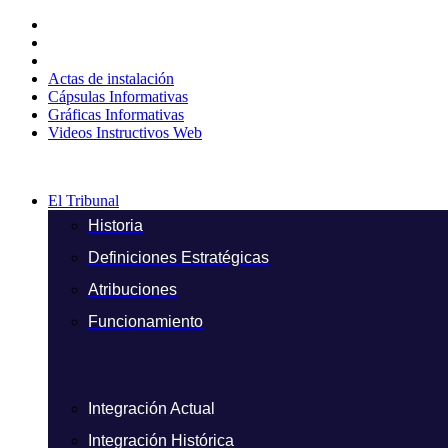
Ir
al
contenido
Actas de instalación
Cápsulas Informativas
Gráficas Informativas
Videos Instructivos Web
El Tribunal
Historia
Definiciones Estratégicas
Atribuciones
Funcionamiento
Integración Actual
Integración Histórica