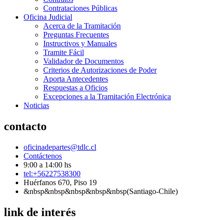
Contrataciones Públicas
Oficina Judicial
Acerca de la Tramitación
Preguntas Frecuentes
Instructivos y Manuales
Tramite Fácil
Validador de Documentos
Criterios de Autorizaciones de Poder
Aporta Antecedentes
Respuestas a Oficios
Excepciones a la Tramitación Electrónica
Noticias
contacto
oficinadepartes@tdlc.cl
Contáctenos
9:00 a 14:00 hs
tel:+56227538300
Huérfanos 670, Piso 19
&nbsp&nbsp&nbsp&nbsp&nbsp(Santiago-Chile)
link de interés