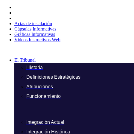
Ir
al
contenido
Actas de instalación
Cápsulas Informativas
Gráficas Informativas
Videos Instructivos Web
El Tribunal
Historia
Definiciones Estratégicas
Atribuciones
Funcionamiento
Integración Actual
Integración Histórica