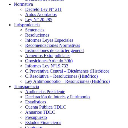
Normativa
Decreto Ley N° 211
Autos Acordados
Ley N° 20.285
Jurisprudencia
Sentencias
Resoluciones
Informes Leyes Especiales
Recomendaciones Normativas
Instrucciones de carácter general
Acuerdos Extrajudiciales
Oposiciones Artículo 39h)
Informes Ley N°19.733
C.Preventiva Central – Dictámenes (Histórico)
C.Resolutiva – Resoluciones (Histórico)
Ley Antimonopolio – Resoluciones (Histórico)
Transparencia
Audiencias Presidente
Declaración de Interés y Patrimonio
Estadísticas
Cuenta Pública TDLC
Anuarios TDLC
Presupuesto
Estados Financieros
Contratos