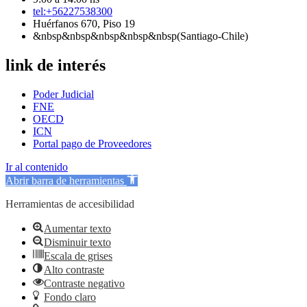
tel:+56227538300
Huérfanos 670, Piso 19
&nbsp&nbsp&nbsp&nbsp&nbsp(Santiago-Chile)
link de interés
Poder Judicial
FNE
OECD
ICN
Portal pago de Proveedores
Ir al contenido
Abrir barra de herramientas
Herramientas de accesibilidad
Aumentar texto
Disminuir texto
Escala de grises
Alto contraste
Contraste negativo
Fondo claro