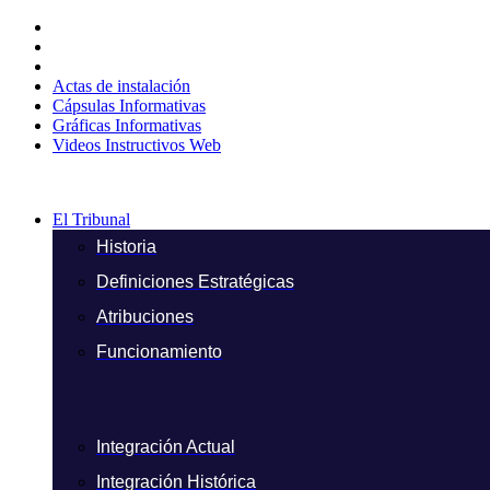
Ir
al
contenido
Actas de instalación
Cápsulas Informativas
Gráficas Informativas
Videos Instructivos Web
El Tribunal
Historia
Definiciones Estratégicas
Atribuciones
Funcionamiento
Integración Actual
Integración Histórica