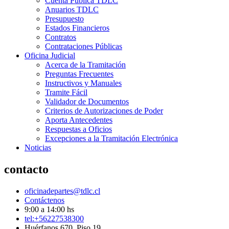
Cuenta Pública TDLC
Anuarios TDLC
Presupuesto
Estados Financieros
Contratos
Contrataciones Públicas
Oficina Judicial
Acerca de la Tramitación
Preguntas Frecuentes
Instructivos y Manuales
Tramite Fácil
Validador de Documentos
Criterios de Autorizaciones de Poder
Aporta Antecedentes
Respuestas a Oficios
Excepciones a la Tramitación Electrónica
Noticias
contacto
oficinadepartes@tdlc.cl
Contáctenos
9:00 a 14:00 hs
tel:+56227538300
Huérfanos 670, Piso 19