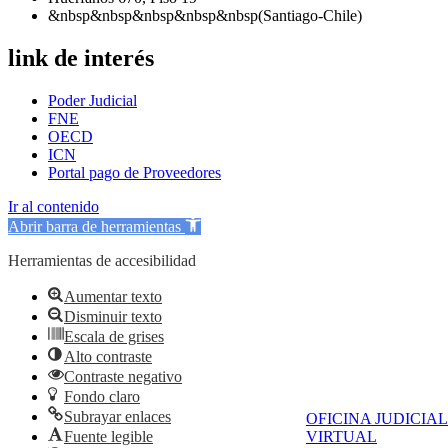
&nbsp&nbsp&nbsp&nbsp&nbsp(Santiago-Chile)
link de interés
Poder Judicial
FNE
OECD
ICN
Portal pago de Proveedores
Ir al contenido
Abrir barra de herramientas
Herramientas de accesibilidad
Aumentar texto
Disminuir texto
Escala de grises
Alto contraste
Contraste negativo
Fondo claro
Subrayar enlaces
OFICINA JUDICIAL
Fuente legible
VIRTUAL