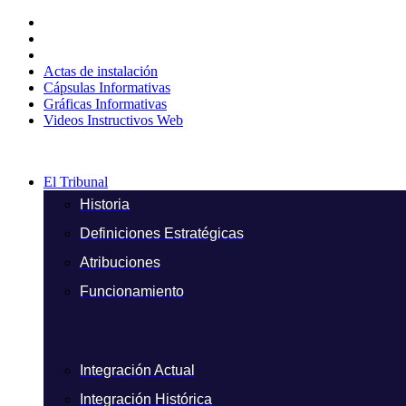
Ir
al
contenido
Actas de instalación
Cápsulas Informativas
Gráficas Informativas
Videos Instructivos Web
El Tribunal
Historia
Definiciones Estratégicas
Atribuciones
Funcionamiento
Integración Actual
Integración Histórica