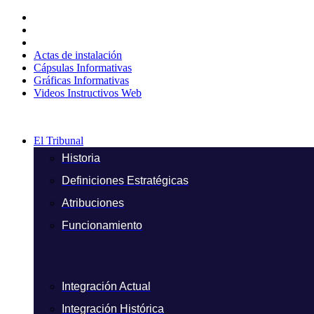
Ir
al
contenido
Actas de instalación
Cápsulas Informativas
Gráficas Informativas
Videos Instructivos Web
El Tribunal
Historia
Definiciones Estratégicas
Atribuciones
Funcionamiento
Integración Actual
Integración Histórica