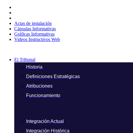
Ir
al
contenido
Actas de instalación
Cápsulas Informativas
Gráficas Informativas
Videos Instructivos Web
El Tribunal
Historia
Definiciones Estratégicas
Atribuciones
Funcionamiento
Integración Actual
Integración Histórica