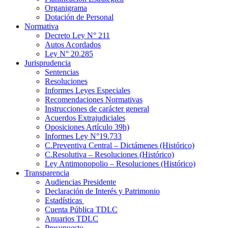
Organigrama
Dotación de Personal
Normativa
Decreto Ley N° 211
Autos Acordados
Ley N° 20.285
Jurisprudencia
Sentencias
Resoluciones
Informes Leyes Especiales
Recomendaciones Normativas
Instrucciones de carácter general
Acuerdos Extrajudiciales
Oposiciones Artículo 39h)
Informes Ley N°19.733
C.Preventiva Central – Dictámenes (Histórico)
C.Resolutiva – Resoluciones (Histórico)
Ley Antimonopolio – Resoluciones (Histórico)
Transparencia
Audiencias Presidente
Declaración de Interés y Patrimonio
Estadísticas
Cuenta Pública TDLC
Anuarios TDLC
Presupuesto