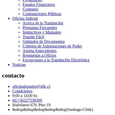
Estados Financieros
Contratos
Contrataciones Públicas
Oficina Judicial
Acerca de la Tramitación
Preguntas Frecuentes
Instructivos y Manuales
Tramite Fácil
Validador de Documentos
Criterios de Autorizaciones de Poder
Aporta Antecedentes
Respuestas a Oficios
Excepciones a la Tramitación Electrónica
Noticias
contacto
oficinadepartes@tdlc.cl
Contáctenos
9:00 a 14:00 hs
tel:+56227538300
Huérfanos 670, Piso 19
&nbsp&nbsp&nbsp&nbsp&nbsp(Santiago-Chile)