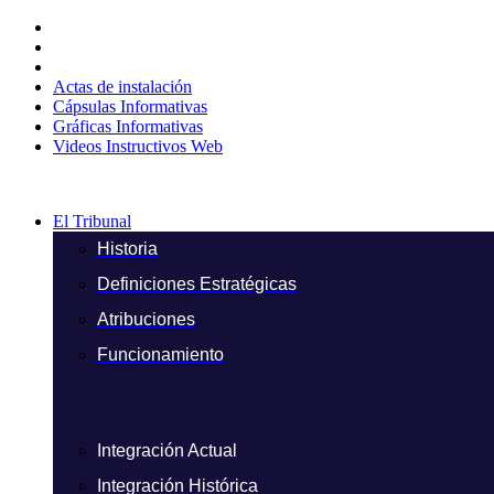
Ir
al
contenido
Actas de instalación
Cápsulas Informativas
Gráficas Informativas
Videos Instructivos Web
El Tribunal
Historia
Definiciones Estratégicas
Atribuciones
Funcionamiento
Integración Actual
Integración Histórica