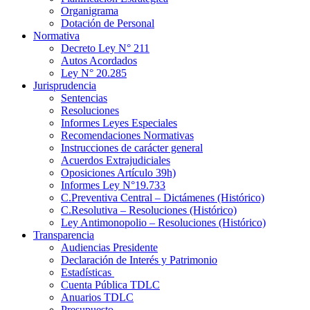
Organigrama
Dotación de Personal
Normativa
Decreto Ley N° 211
Autos Acordados
Ley N° 20.285
Jurisprudencia
Sentencias
Resoluciones
Informes Leyes Especiales
Recomendaciones Normativas
Instrucciones de carácter general
Acuerdos Extrajudiciales
Oposiciones Artículo 39h)
Informes Ley N°19.733
C.Preventiva Central – Dictámenes (Histórico)
C.Resolutiva – Resoluciones (Histórico)
Ley Antimonopolio – Resoluciones (Histórico)
Transparencia
Audiencias Presidente
Declaración de Interés y Patrimonio
Estadísticas
Cuenta Pública TDLC
Anuarios TDLC
Presupuesto