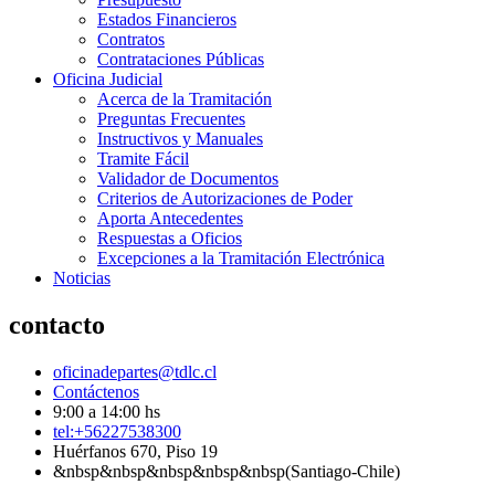
Estados Financieros
Contratos
Contrataciones Públicas
Oficina Judicial
Acerca de la Tramitación
Preguntas Frecuentes
Instructivos y Manuales
Tramite Fácil
Validador de Documentos
Criterios de Autorizaciones de Poder
Aporta Antecedentes
Respuestas a Oficios
Excepciones a la Tramitación Electrónica
Noticias
contacto
oficinadepartes@tdlc.cl
Contáctenos
9:00 a 14:00 hs
tel:+56227538300
Huérfanos 670, Piso 19
&nbsp&nbsp&nbsp&nbsp&nbsp(Santiago-Chile)