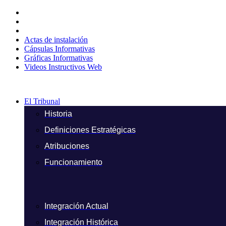
Ir
al
contenido
Actas de instalación
Cápsulas Informativas
Gráficas Informativas
Videos Instructivos Web
El Tribunal
Historia
Definiciones Estratégicas
Atribuciones
Funcionamiento
Integración Actual
Integración Histórica