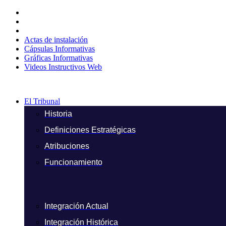
Ir
al
contenido
Actas de instalación
Cápsulas Informativas
Gráficas Informativas
Videos Instructivos Web
El Tribunal
Historia
Definiciones Estratégicas
Atribuciones
Funcionamiento
Integración Actual
Integración Histórica