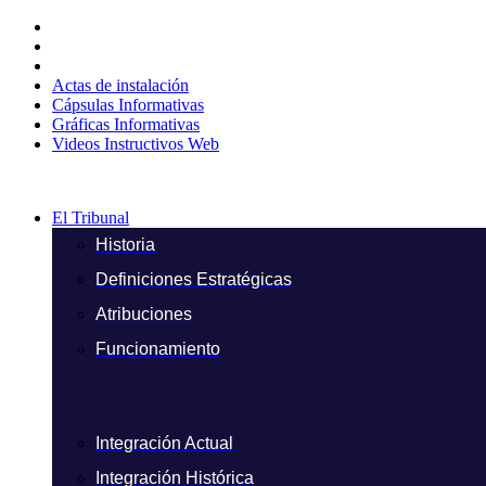
Ir
al
contenido
Actas de instalación
Cápsulas Informativas
Gráficas Informativas
Videos Instructivos Web
El Tribunal
Historia
Definiciones Estratégicas
Atribuciones
Funcionamiento
Integración Actual
Integración Histórica