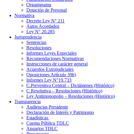
Organigrama
Dotación de Personal
Normativa
Decreto Ley N° 211
Autos Acordados
Ley N° 20.285
Jurisprudencia
Sentencias
Resoluciones
Informes Leyes Especiales
Recomendaciones Normativas
Instrucciones de carácter general
Acuerdos Extrajudiciales
Oposiciones Artículo 39h)
Informes Ley N°19.733
C.Preventiva Central – Dictámenes (Histórico)
C.Resolutiva – Resoluciones (Histórico)
Ley Antimonopolio – Resoluciones (Histórico)
Transparencia
Audiencias Presidente
Declaración de Interés y Patrimonio
Estadísticas
Cuenta Pública TDLC
Anuarios TDLC
Presupuesto