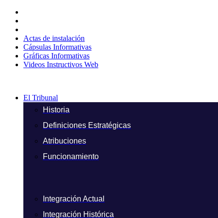
Ir
al
contenido
Actas de instalación
Cápsulas Informativas
Gráficas Informativas
Videos Instructivos Web
El Tribunal
Historia
Definiciones Estratégicas
Atribuciones
Funcionamiento
Integración Actual
Integración Histórica