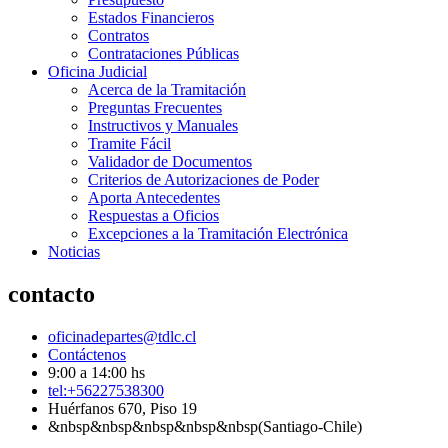
Estados Financieros
Contratos
Contrataciones Públicas
Oficina Judicial
Acerca de la Tramitación
Preguntas Frecuentes
Instructivos y Manuales
Tramite Fácil
Validador de Documentos
Criterios de Autorizaciones de Poder
Aporta Antecedentes
Respuestas a Oficios
Excepciones a la Tramitación Electrónica
Noticias
contacto
oficinadepartes@tdlc.cl
Contáctenos
9:00 a 14:00 hs
tel:+56227538300
Huérfanos 670, Piso 19
&nbsp&nbsp&nbsp&nbsp&nbsp(Santiago-Chile)