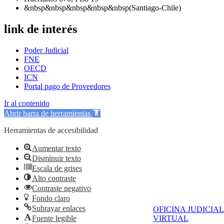
&nbsp&nbsp&nbsp&nbsp&nbsp(Santiago-Chile)
link de interés
Poder Judicial
FNE
OECD
ICN
Portal pago de Proveedores
Ir al contenido
Abrir barra de herramientas
Herramientas de accesibilidad
Aumentar texto
Disminuir texto
Escala de grises
Alto contraste
Contraste negativo
Fondo claro
Subrayar enlaces
OFICINA JUDICIAL
Fuente legible
VIRTUAL