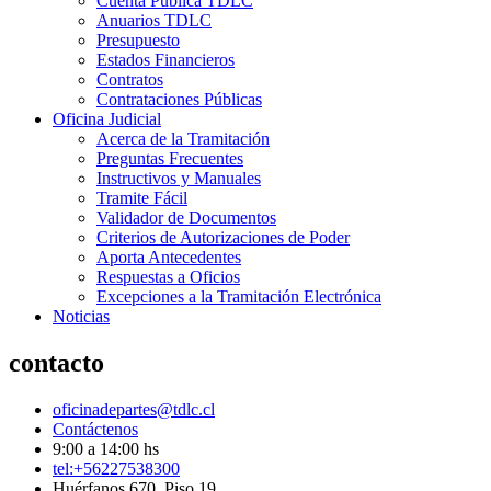
Cuenta Pública TDLC
Anuarios TDLC
Presupuesto
Estados Financieros
Contratos
Contrataciones Públicas
Oficina Judicial
Acerca de la Tramitación
Preguntas Frecuentes
Instructivos y Manuales
Tramite Fácil
Validador de Documentos
Criterios de Autorizaciones de Poder
Aporta Antecedentes
Respuestas a Oficios
Excepciones a la Tramitación Electrónica
Noticias
contacto
oficinadepartes@tdlc.cl
Contáctenos
9:00 a 14:00 hs
tel:+56227538300
Huérfanos 670, Piso 19