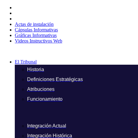
Ir
al
contenido
Actas de instalación
Cápsulas Informativas
Gráficas Informativas
Videos Instructivos Web
El Tribunal
Historia
Definiciones Estratégicas
Atribuciones
Funcionamiento
Integración Actual
Integración Histórica