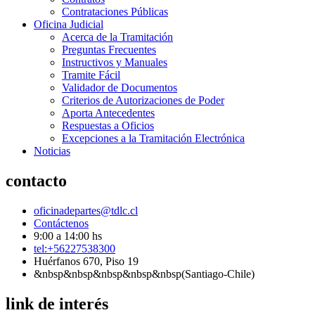
Contrataciones Públicas
Oficina Judicial
Acerca de la Tramitación
Preguntas Frecuentes
Instructivos y Manuales
Tramite Fácil
Validador de Documentos
Criterios de Autorizaciones de Poder
Aporta Antecedentes
Respuestas a Oficios
Excepciones a la Tramitación Electrónica
Noticias
contacto
oficinadepartes@tdlc.cl
Contáctenos
9:00 a 14:00 hs
tel:+56227538300
Huérfanos 670, Piso 19
&nbsp&nbsp&nbsp&nbsp&nbsp(Santiago-Chile)
link de interés