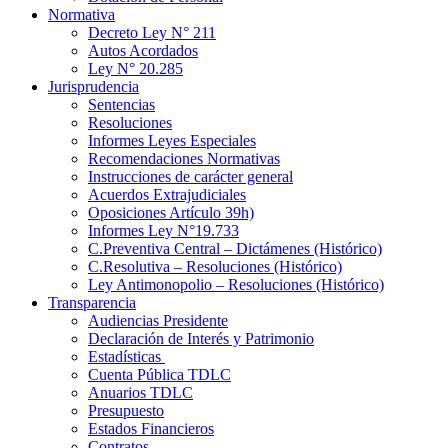
Normativa
Decreto Ley N° 211
Autos Acordados
Ley N° 20.285
Jurisprudencia
Sentencias
Resoluciones
Informes Leyes Especiales
Recomendaciones Normativas
Instrucciones de carácter general
Acuerdos Extrajudiciales
Oposiciones Artículo 39h)
Informes Ley N°19.733
C.Preventiva Central – Dictámenes (Histórico)
C.Resolutiva – Resoluciones (Histórico)
Ley Antimonopolio – Resoluciones (Histórico)
Transparencia
Audiencias Presidente
Declaración de Interés y Patrimonio
Estadísticas
Cuenta Pública TDLC
Anuarios TDLC
Presupuesto
Estados Financieros
Contratos