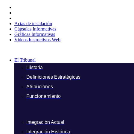
Ir
al
contenido
Actas de instalación
Cápsulas Informativas
Gráficas Informativas
Videos Instructivos Web
El Tribunal
Historia
Definiciones Estratégicas
Atribuciones
Funcionamiento
Integración Actual
Integración Histórica