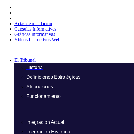
Ir
al
contenido
Actas de instalación
Cápsulas Informativas
Gráficas Informativas
Videos Instructivos Web
El Tribunal
Historia
Definiciones Estratégicas
Atribuciones
Funcionamiento
Integración Actual
Integración Histórica