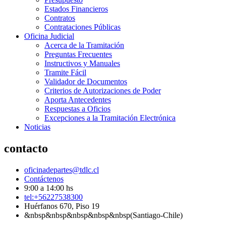
Estados Financieros
Contratos
Contrataciones Públicas
Oficina Judicial
Acerca de la Tramitación
Preguntas Frecuentes
Instructivos y Manuales
Tramite Fácil
Validador de Documentos
Criterios de Autorizaciones de Poder
Aporta Antecedentes
Respuestas a Oficios
Excepciones a la Tramitación Electrónica
Noticias
contacto
oficinadepartes@tdlc.cl
Contáctenos
9:00 a 14:00 hs
tel:+56227538300
Huérfanos 670, Piso 19
&nbsp&nbsp&nbsp&nbsp&nbsp(Santiago-Chile)