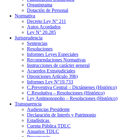
Organigrama
Dotación de Personal
Normativa
Decreto Ley N° 211
Autos Acordados
Ley N° 20.285
Jurisprudencia
Sentencias
Resoluciones
Informes Leyes Especiales
Recomendaciones Normativas
Instrucciones de carácter general
Acuerdos Extrajudiciales
Oposiciones Artículo 39h)
Informes Ley N°19.733
C.Preventiva Central – Dictámenes (Histórico)
C.Resolutiva – Resoluciones (Histórico)
Ley Antimonopolio – Resoluciones (Histórico)
Transparencia
Audiencias Presidente
Declaración de Interés y Patrimonio
Estadísticas
Cuenta Pública TDLC
Anuarios TDLC
Presupuesto