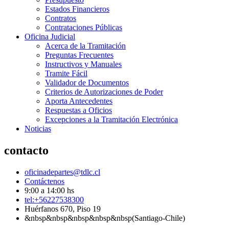
Estados Financieros
Contratos
Contrataciones Públicas
Oficina Judicial
Acerca de la Tramitación
Preguntas Frecuentes
Instructivos y Manuales
Tramite Fácil
Validador de Documentos
Criterios de Autorizaciones de Poder
Aporta Antecedentes
Respuestas a Oficios
Excepciones a la Tramitación Electrónica
Noticias
contacto
oficinadepartes@tdlc.cl
Contáctenos
9:00 a 14:00 hs
tel:+56227538300
Huérfanos 670, Piso 19
&nbsp&nbsp&nbsp&nbsp&nbsp(Santiago-Chile)