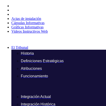
Ir
al
contenido
Actas de instalación
Cápsulas Informativas
Gráficas Informativas
Videos Instructivos Web
El Tribunal
Historia
Definiciones Estratégicas
Atribuciones
Funcionamiento
Integración Actual
Integración Histórica