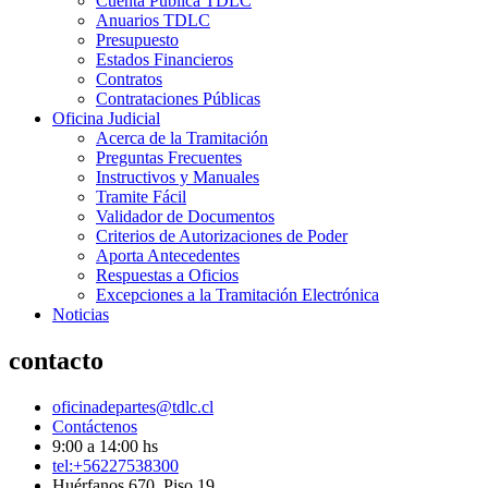
Cuenta Pública TDLC
Anuarios TDLC
Presupuesto
Estados Financieros
Contratos
Contrataciones Públicas
Oficina Judicial
Acerca de la Tramitación
Preguntas Frecuentes
Instructivos y Manuales
Tramite Fácil
Validador de Documentos
Criterios de Autorizaciones de Poder
Aporta Antecedentes
Respuestas a Oficios
Excepciones a la Tramitación Electrónica
Noticias
contacto
oficinadepartes@tdlc.cl
Contáctenos
9:00 a 14:00 hs
tel:+56227538300
Huérfanos 670, Piso 19