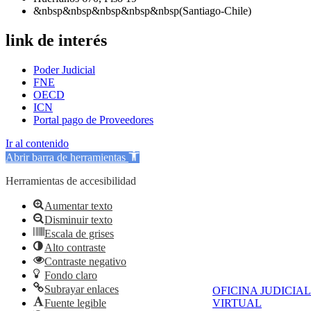
&nbsp&nbsp&nbsp&nbsp&nbsp(Santiago-Chile)
link de interés
Poder Judicial
FNE
OECD
ICN
Portal pago de Proveedores
Ir al contenido
Abrir barra de herramientas
Herramientas de accesibilidad
Aumentar texto
Disminuir texto
Escala de grises
Alto contraste
Contraste negativo
Fondo claro
Subrayar enlaces
OFICINA JUDICIAL
Fuente legible
VIRTUAL