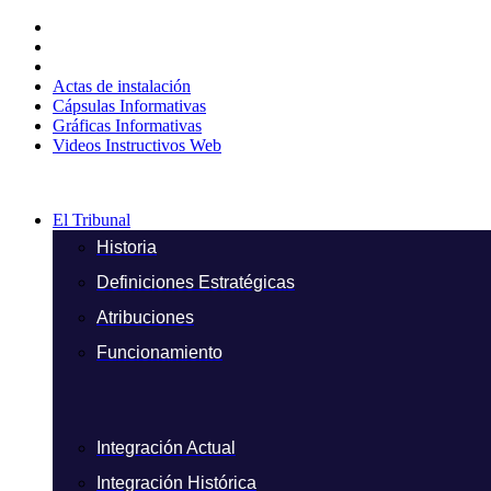
Ir
al
contenido
Actas de instalación
Cápsulas Informativas
Gráficas Informativas
Videos Instructivos Web
El Tribunal
Historia
Definiciones Estratégicas
Atribuciones
Funcionamiento
Integración Actual
Integración Histórica