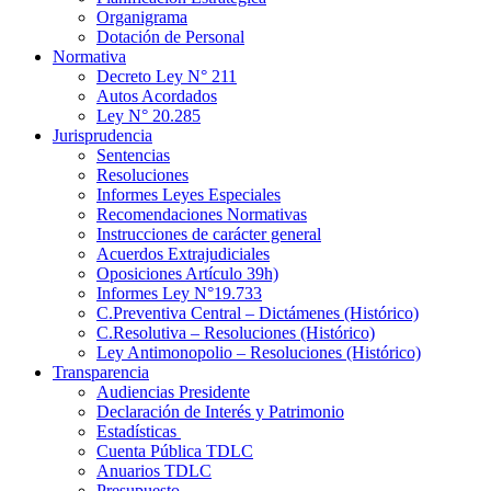
Organigrama
Dotación de Personal
Normativa
Decreto Ley N° 211
Autos Acordados
Ley N° 20.285
Jurisprudencia
Sentencias
Resoluciones
Informes Leyes Especiales
Recomendaciones Normativas
Instrucciones de carácter general
Acuerdos Extrajudiciales
Oposiciones Artículo 39h)
Informes Ley N°19.733
C.Preventiva Central – Dictámenes (Histórico)
C.Resolutiva – Resoluciones (Histórico)
Ley Antimonopolio – Resoluciones (Histórico)
Transparencia
Audiencias Presidente
Declaración de Interés y Patrimonio
Estadísticas
Cuenta Pública TDLC
Anuarios TDLC
Presupuesto