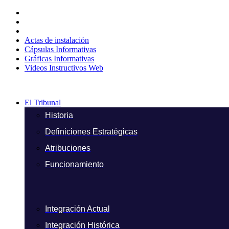
Ir
al
contenido
Actas de instalación
Cápsulas Informativas
Gráficas Informativas
Videos Instructivos Web
El Tribunal
Historia
Definiciones Estratégicas
Atribuciones
Funcionamiento
Integración Actual
Integración Histórica