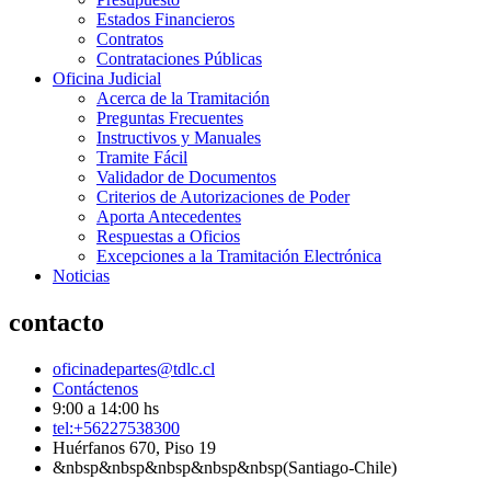
Estados Financieros
Contratos
Contrataciones Públicas
Oficina Judicial
Acerca de la Tramitación
Preguntas Frecuentes
Instructivos y Manuales
Tramite Fácil
Validador de Documentos
Criterios de Autorizaciones de Poder
Aporta Antecedentes
Respuestas a Oficios
Excepciones a la Tramitación Electrónica
Noticias
contacto
oficinadepartes@tdlc.cl
Contáctenos
9:00 a 14:00 hs
tel:+56227538300
Huérfanos 670, Piso 19
&nbsp&nbsp&nbsp&nbsp&nbsp(Santiago-Chile)