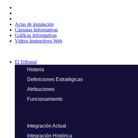
Ir
al
contenido
Actas de instalación
Cápsulas Informativas
Gráficas Informativas
Videos Instructivos Web
El Tribunal
Historia
Definiciones Estratégicas
Atribuciones
Funcionamiento
Integración Actual
Integración Histórica