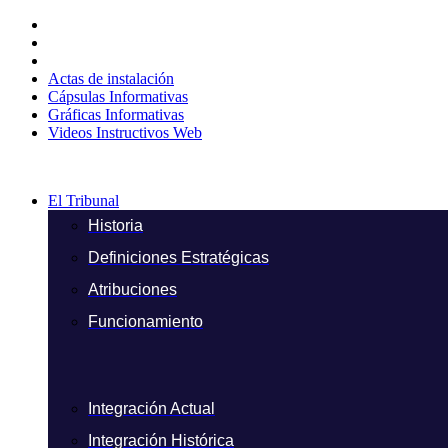
Ir
al
contenido
Actas de instalación
Cápsulas Informativas
Gráficas Informativas
Videos Instructivos Web
El Tribunal
Historia
Definiciones Estratégicas
Atribuciones
Funcionamiento
Integración Actual
Integración Histórica