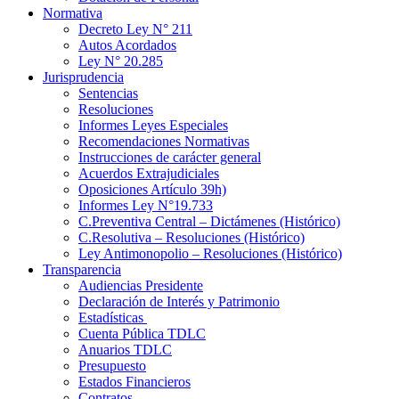
Normativa
Decreto Ley N° 211
Autos Acordados
Ley N° 20.285
Jurisprudencia
Sentencias
Resoluciones
Informes Leyes Especiales
Recomendaciones Normativas
Instrucciones de carácter general
Acuerdos Extrajudiciales
Oposiciones Artículo 39h)
Informes Ley N°19.733
C.Preventiva Central – Dictámenes (Histórico)
C.Resolutiva – Resoluciones (Histórico)
Ley Antimonopolio – Resoluciones (Histórico)
Transparencia
Audiencias Presidente
Declaración de Interés y Patrimonio
Estadísticas
Cuenta Pública TDLC
Anuarios TDLC
Presupuesto
Estados Financieros
Contratos