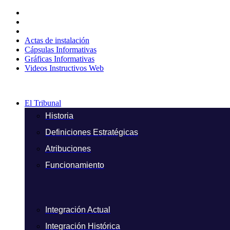
Ir
al
contenido
Actas de instalación
Cápsulas Informativas
Gráficas Informativas
Videos Instructivos Web
El Tribunal
Historia
Definiciones Estratégicas
Atribuciones
Funcionamiento
Integración Actual
Integración Histórica