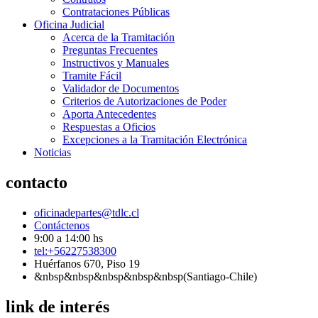
Contrataciones Públicas
Oficina Judicial
Acerca de la Tramitación
Preguntas Frecuentes
Instructivos y Manuales
Tramite Fácil
Validador de Documentos
Criterios de Autorizaciones de Poder
Aporta Antecedentes
Respuestas a Oficios
Excepciones a la Tramitación Electrónica
Noticias
contacto
oficinadepartes@tdlc.cl
Contáctenos
9:00 a 14:00 hs
tel:+56227538300
Huérfanos 670, Piso 19
&nbsp&nbsp&nbsp&nbsp&nbsp(Santiago-Chile)
link de interés