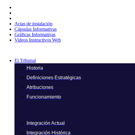
Ir
al
contenido
Actas de instalación
Cápsulas Informativas
Gráficas Informativas
Videos Instructivos Web
El Tribunal
Historia
Definiciones Estratégicas
Atribuciones
Funcionamiento
Integración Actual
Integración Histórica