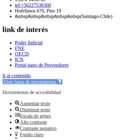
tel:+56227538300
Huérfanos 670, Piso 19
&nbsp&nbsp&nbsp&nbsp&nbsp(Santiago-Chile)
link de interés
Poder Judicial
FNE
OECD
ICN
Portal pago de Proveedores
Ir al contenido
Abrir barra de herramientas
Herramientas de accesibilidad
Aumentar texto
Disminuir texto
Escala de grises
Alto contraste
Contraste negativo
Fondo claro